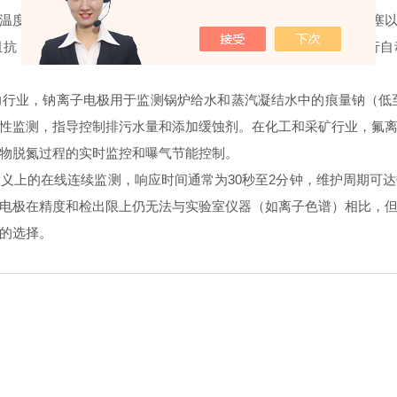
度波动、离子强度变化、干扰离子、有机物污染、悬浮固体堵塞以
抗（>10¹²Ω）和温度补偿功能，同时可存储校准曲线并定期执行
，钠离子电极用于监测锅炉给水和蒸汽凝结水中的痕量钠（低至0.
性监测，指导控制排污水量和添加缓蚀剂。在化工和采矿行业，氟
物脱氮过程的实时监控和曝气节能控制。
上的在线连续监测，响应时间通常为30秒至2分钟，维护周期可达
电极在精度和检出限上仍无法与实验室仪器（如离子色谱）相比，
的选择。