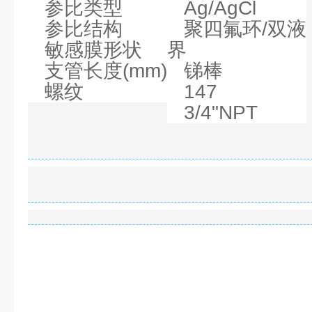
参比类型
Ag/AgCl
参比结构
聚四氟环/双液
敏感膜形状
界
支管长度(mm)
锑棒
螺纹
147
3/4"NPT