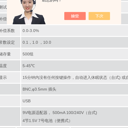
助您的吗？
测试精度
±0.5℃
补偿范围
0.0℃-60.0℃ 手动/自动
补偿系数
0.0-3.0%
常数设定
0.1，1.0 ，10.0
储存量
500组
温度
5-45℃
显示
15分钟内没有任何按键操作，自动进入休眠状态（台式) 或
BNC,φ3.5mm 插头
USB
9V电源适配器， 500mA 100/240V（台式)
4节1.5V 7号电池（便携式）