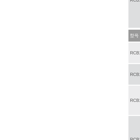
RCB
型号
RCB
RCB
RCB
RCB