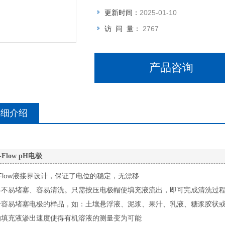
更新时间：
2025-01-10
访 问 量：
2767
产品咨询
详细介绍
e-Flow pH电极
e-Flow液接界设计，保证了电位的稳定，无漂移
界不易堵塞、容易清洗。只需按压电极帽使填充液流出，即可完成清洗过
于容易堵塞电极的样品，如：土壤悬浮液、泥浆、果汁、乳液、糖浆胶状
的填充液渗出速度使得有机溶液的测量变为可能