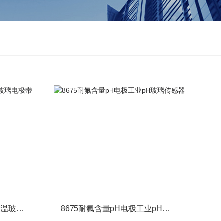
8671~8675W系列工业高温玻璃电极带温度补偿特殊环境
8675耐氟含量pH电极工业pH玻璃传感器