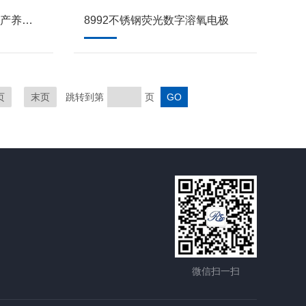
8701工业养殖PH电极 水产养殖水质监测
8992不锈钢荧光数字溶氧电极
页
末页
跳转到第
页
微信扫一扫